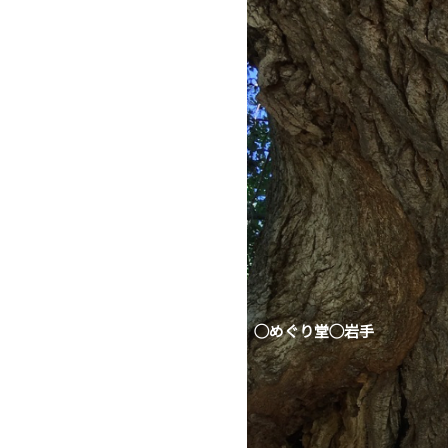
◯めぐり堂◯岩手